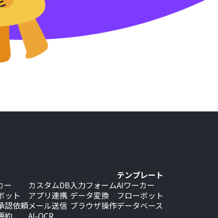
テンプレート
カー
カスタムDB
入力フォーム
AIワーカー
ボット
アプリ連携
データ変換
フローボット
承認依頼
メール送信
ブラウザ操作
データベース
要約
AI-OCR