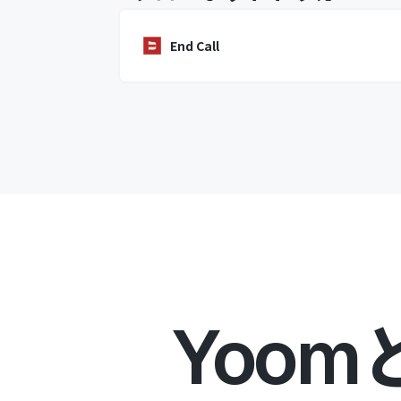
End Call
Yoom