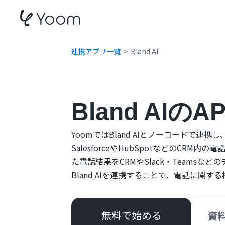
連携アプリ一覧
Bland AI
Bland AIの
YoomではBland AIとノーコードで連携
SalesforceやHubSpotなどのCRM内
た電話結果をCRMやSlack・Teams
Bland AIを連携することで、電話に関
無料で始める
資