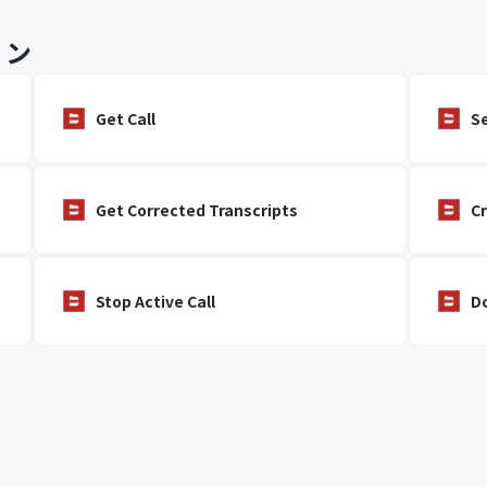
ョン
Get Call
Se
Get Corrected Transcripts
C
Stop Active Call
D