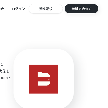
料金
ログイン
資料請求
無料で始める
ば、
で実施し
oomと