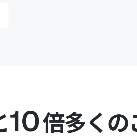
と
10
倍多くの