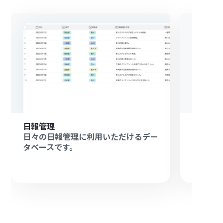
日報管理
社内ア
日々の日報管理に利用いただけるデー
社内ア
タベースです。
タベー