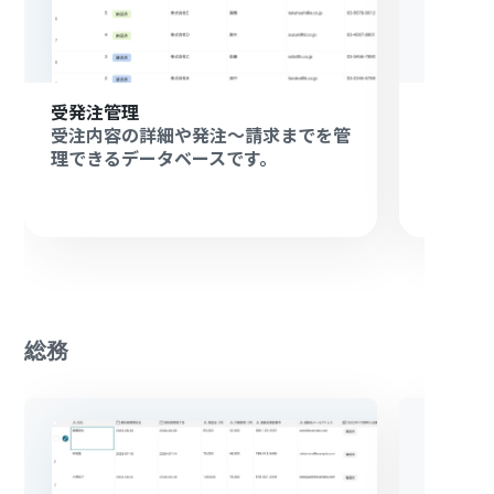
受発注管理
問い合
受注内容の詳細や発注〜請求までを管
ユーザ
理できるデータベースです。
できる
総務