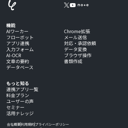
機能
AIワーカー
Chrome拡張
フローボット
メール送信
アプリ連携
対応・承認依頼
入力フォーム
データ変換
AI-OCR
ブラウザ操作
文章の要約
書類作成
データベース
もっと知る
連携アプリ一覧
料金プラン
ユーザーの声
セミナー
活用ナレッジ
会社概要
利用規約
プライバシーポリシー