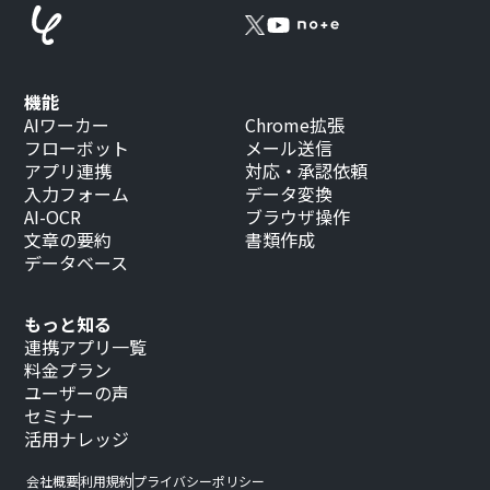
機能
AIワーカー
Chrome拡張
フローボット
メール送信
アプリ連携
対応・承認依頼
入力フォーム
データ変換
AI-OCR
ブラウザ操作
文章の要約
書類作成
データベース
もっと知る
連携アプリ一覧
料金プラン
ユーザーの声
セミナー
活用ナレッジ
会社概要
利用規約
プライバシーポリシー