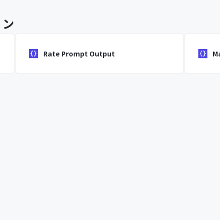
ョン
Rate Prompt Output
M