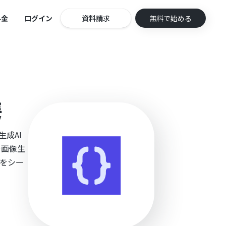
料金
ログイン
資料請求
無料で始める
携
生成AI
や画像生
ーをシー