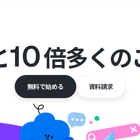
と
10
倍多くの
無料で始める
資料請求