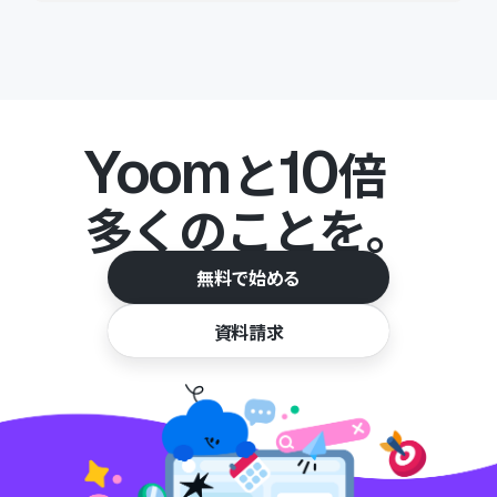
Yoom
10
と
倍
多くのことを。
無料で始める
資料請求