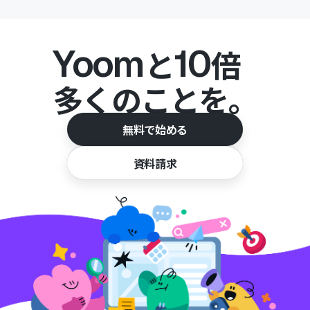
Yoom
10
と
倍
多くのことを。
無料で始める
資料請求