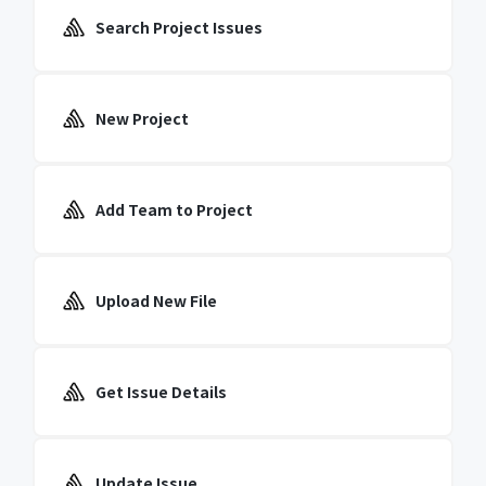
Search Project Issues
New Project
Add Team to Project
Upload New File
Get Issue Details
Update Issue