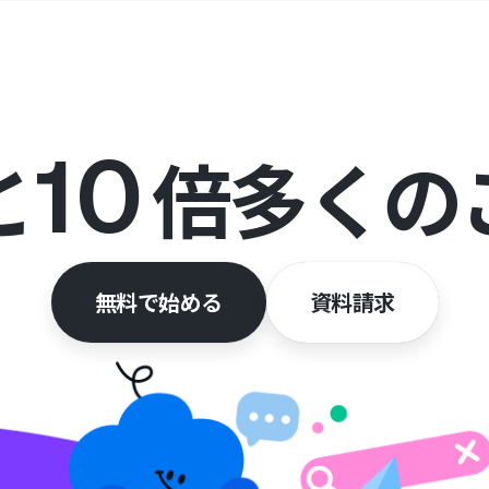
と
10
倍多くの
無料で始める
資料請求