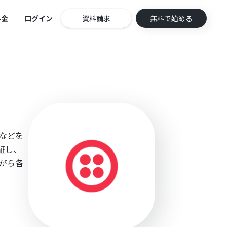
料金
ログイン
資料請求
無料で始める
証などを
認証し、
ながら各