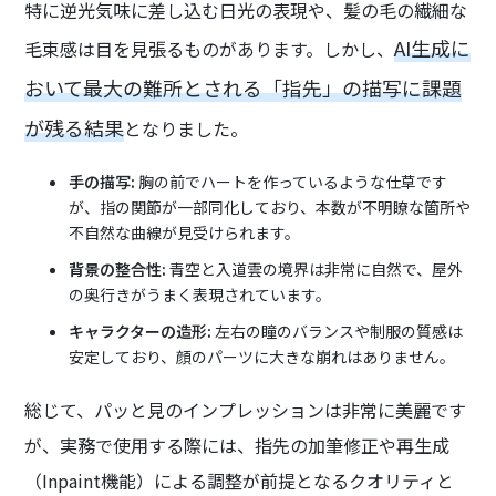
特に逆光気味に差し込む日光の表現や、髪の毛の繊細な
AI生成に
毛束感は目を見張るものがあります。しかし、
おいて最大の難所とされる「指先」の描写に課題
が残る結果
となりました。
手の描写:
胸の前でハートを作っているような仕草です
が、指の関節が一部同化しており、本数が不明瞭な箇所や
不自然な曲線が見受けられます。
背景の整合性:
青空と入道雲の境界は非常に自然で、屋外
の奥行きがうまく表現されています。
キャラクターの造形:
左右の瞳のバランスや制服の質感は
安定しており、顔のパーツに大きな崩れはありません。
総じて、パッと見のインプレッションは非常に美麗です
が、実務で使用する際には、指先の加筆修正や再生成
（Inpaint機能）による調整が前提となるクオリティと