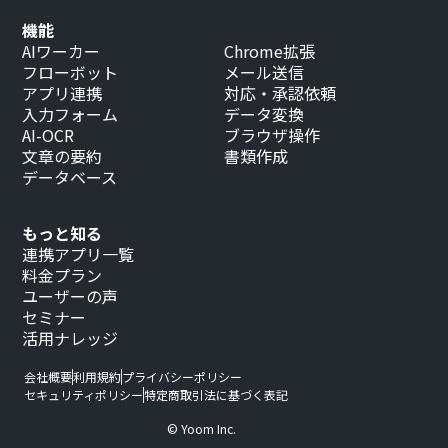
機能
AIワーカー
Chrome拡張
フローボット
メール送信
アプリ連携
対応・承認依頼
入力フォーム
データ変換
AI-OCR
ブラウザ操作
文章の要約
書類作成
データベース
もっと知る
連携アプリ一覧
料金プラン
ユーザーの声
セミナー
活用ナレッジ
会社概要
利用規約
プライバシーポリシー
セキュリティポリシー
特定商取引法に基づく表記
© Yoom Inc.