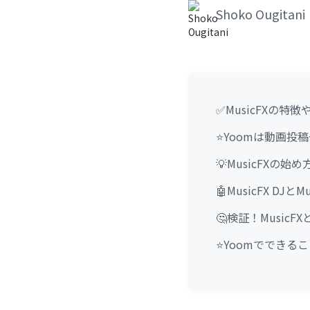
Shoko Ougitani
✅MusicFXの特
⭐Yoomは動画投
💡MusicFXの
🤖MusicFX DJ
🤔検証！MusicFX
⭐Yoomでできる