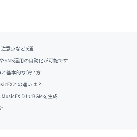
徴や注意点など5選
稿やSNS運用の自動化が可能です
始め方と基本的な使い方
とMusicFXとの違いは？
とMusicFX DJでBGMを生成
こと