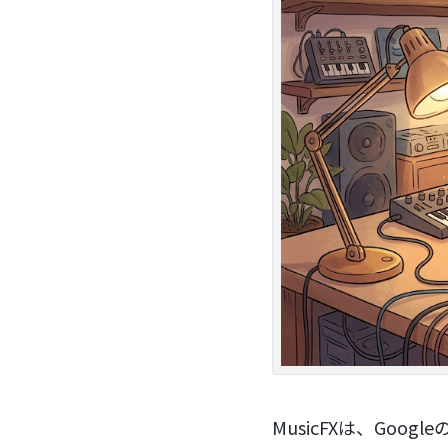
MusicFXは、Goo