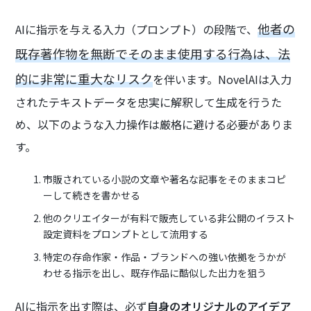
他者の
AIに指示を与える入力（プロンプト）の段階で、
既存著作物を無断でそのまま使用する行為は、法
的に非常に重大なリスク
を伴います。NovelAIは入力
されたテキストデータを忠実に解釈して生成を行うた
め、以下のような入力操作は厳格に避ける必要がありま
す。
市販されている小説の文章や著名な記事をそのままコピ
ーして続きを書かせる
他のクリエイターが有料で販売している非公開のイラスト
設定資料をプロンプトとして流用する
特定の存命作家・作品・ブランドへの強い依拠をうかが
わせる指示を出し、既存作品に酷似した出力を狙う
AIに指示を出す際は、必ず
自身のオリジナルのアイデア