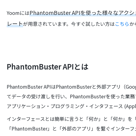
PhantomBuster APIを使った様々
Yoomには
レート
が用意されています。今すぐ試したい方は
こちら
か
PhantomBuster APIとは
PhantomBuster APIはPhantomBusterと外部アプリ（Goo
てデータの受け渡しを行い、PhantomBusterを使った
アプリケーション・プログラミング・インタフェース (Applicatio
インターフェースとは簡単に言うと「何か」と「何か」を「繋ぐもの
「PhantomBuster」と「外部のアプリ」を繋ぐインター