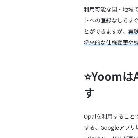
利用可能な国・地域で
トへの登録なしです
とができますが、
実
将来的な仕様変更や
⭐Yoom
す
Opalを利用すること
する、Googleア