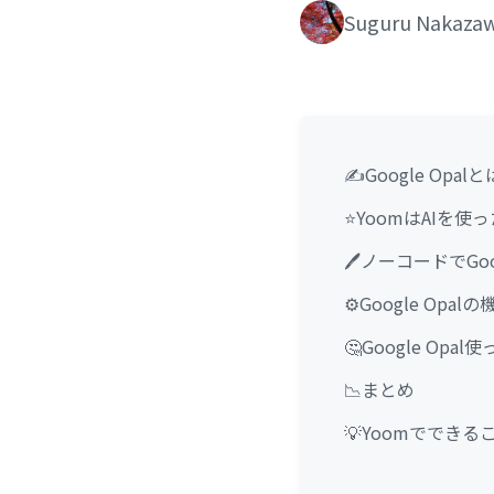
Suguru Nakaza
✍️Google Opal
⭐YoomはAIを
🖊️ノーコードでGo
⚙️Google Opalの
🤔Google O
📉まとめ
💡Yoomでできる