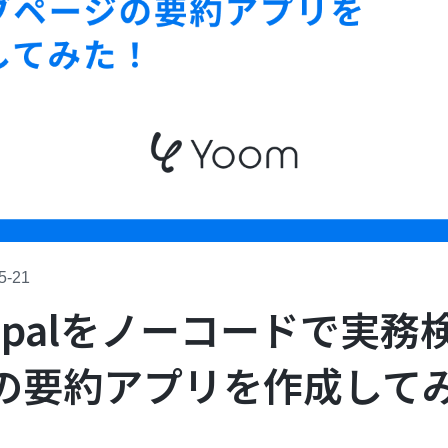
5-21
e Opalをノーコードで実
の要約アプリを作成して