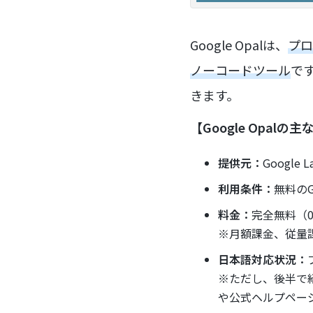
Google Opalは、
プロ
ノーコードツール
で
きます。
【Google Opal
提供元：
Googl
利用条件：
無料のG
料金：
完全無料（
※月額課金、従量
日本語対応状況：
※ただし、後半で
や公式ヘルプペー