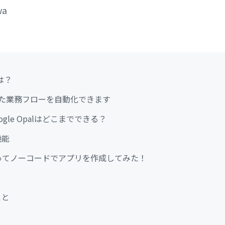
wa
とは？
使った業務フローを自動化できます
ogle Opalはどこまでできる？
機能
pal使ってノーコードでアプリを作成してみた！
こと