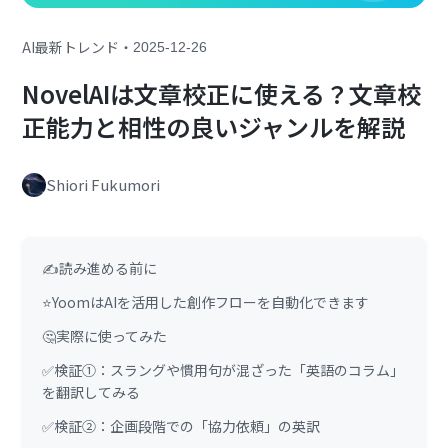
・
AI最新トレンド
2025-12-26
NovelAIは文章校正に使える？文章校
正能力と相性の良いジャンルを解説
Shiori Fukumori
✍️読み進める前に
⭐YoomはAIを活用した創作フローを自動化できます
🤔実際に使ってみた
✅検証①：スラングや慣用句が混ざった「英語のコラム」
を翻訳してみる
✅検証②：企画段階での「協力依頼」の英訳