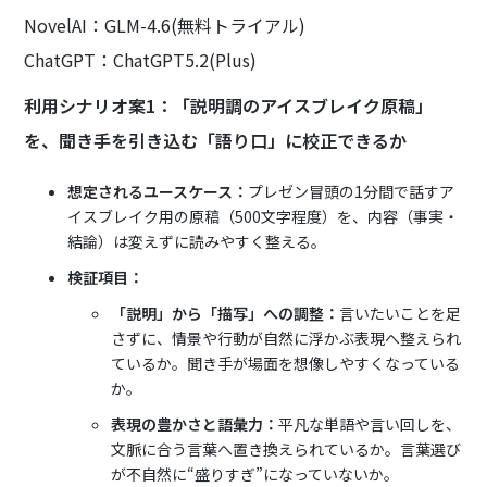
NovelAI：GLM-4.6(無料トライアル)
ChatGPT：ChatGPT5.2(Plus)
利用シナリオ案1：「説明調のアイスブレイク原稿」
を、聞き手を引き込む「語り口」に校正できるか
想定されるユースケース：
プレゼン冒頭の1分間で話すア
イスブレイク用の原稿（500文字程度）を、内容（事実・
結論）は変えずに読みやすく整える。
検証項目：
「説明」から「描写」への調整：
言いたいことを足
さずに、情景や行動が自然に浮かぶ表現へ整えられ
ているか。聞き手が場面を想像しやすくなっている
か。
表現の豊かさと語彙力：
平凡な単語や言い回しを、
文脈に合う言葉へ置き換えられているか。言葉選び
が不自然に“盛りすぎ”になっていないか。