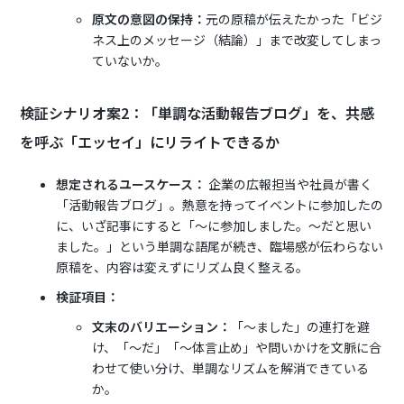
原文の意図の保持：
元の原稿が伝えたかった「ビジ
ネス上のメッセージ（結論）」まで改変してしまっ
ていないか。
検証シナリオ案2：「単調な活動報告ブログ」を、共感
を呼ぶ「エッセイ」にリライトできるか
想定されるユースケース：
企業の広報担当や社員が書く
「活動報告ブログ」。熱意を持ってイベントに参加したの
に、いざ記事にすると「〜に参加しました。〜だと思い
ました。」という単調な語尾が続き、臨場感が伝わらない
原稿を、内容は変えずにリズム良く整える。
検証項目：
文末のバリエーション：
「〜ました」の連打を避
け、「〜だ」「〜体言止め」や問いかけを文脈に合
わせて使い分け、単調なリズムを解消できている
か。