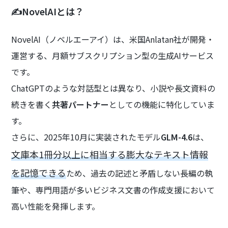
✍️NovelAIとは？
NovelAI（ノベルエーアイ）は、米国Anlatan社が開発・
運営する、月額サブスクリプション型の生成AIサービス
です。
ChatGPTのような対話型とは異なり、小説や長文資料の
続きを書く
共著パートナー
としての機能に特化していま
す。
さらに、2025年10月に実装されたモデル
GLM-4.6
は、
文庫本1冊分以上に相当する膨大なテキスト情報
を記憶できる
ため、過去の記述と矛盾しない長編の執
筆や、専門用語が多いビジネス文書の作成支援において
高い性能を発揮します。