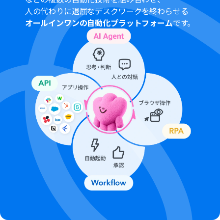
X（Twitter）の「ポストを投稿」では、ChatGPTの生成
人の代わりに退屈なデスクワークを終わらせる
結果をどのように使用するかなど、ポストするテキスト内
オールインワンの自動化プラットフォーム
です。
容を任意で指定してください。
Notionの「レコードを更新する（ID検索）」では、対象
のデータベースIDと更新したいレコードの条件、更新後の
値（例：ステータスを「投稿済み」に変更）を設定して
ください。
■注意事項
Notion、ChatGPT、X（Twitter）のそれぞれとYoomを
連携してください。
ChatGPT（OpenAI）のアクションを実行するには、
OpenAIのAPI有料プランの契約
が必要です。（APIが使用
されたときに支払いができる状態）
ChatGPTのAPI利用はOpenAI社が有料で提供しており、
API疎通時のトークンにより従量課金される仕組みとなっ
ています。そのため、API使用時にお支払いが行える状況
でない場合エラーが発生しますのでご注意ください。