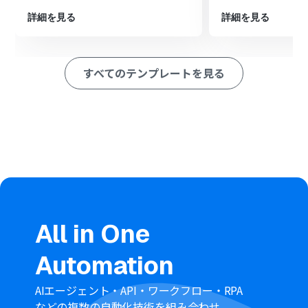
成」アクションを設定し、Notionから取得した情報に基
詳細を見る
詳細を見る
づいた投稿文を生成させます。
次に、オペレーションでX（Twitter）の「ポストを投
稿」アクションを設定し、ChatGPTが生成した文章をポ
ストします。
すべてのテンプレートを見る
最後に、Notionの「レコードを更新する（ID検索）」ア
クションを設定し、投稿済みであることがわかるように
レコードのステータスなどを更新します。
※「トリガー」：フロー起動のきっかけとなるアクション、「オ
ペレーション」：トリガー起動後、フロー内で処理を行うアク
ション
■このワークフローのカスタムポイント
スケジュールトリガー機能の「指定したスケジュールにな
ったら」では、投稿を実行したい曜日や日付、時間を自
由に設定してください。
All in One
Notionの「レコードを取得する」では、対象のデータベ
ースIDと、「ステータスが未投稿のもの」といった取得し
Automation
たいレコードの条件を任意で指定してください。
ChatGPTの「テキストを生成」では、「以下の情報を元
AIエージェント・API・ワークフロー・RPA
にSNS投稿を作成して」といった、文章を生成するための
などの複数の自動化技術を組み合わせ、
メッセージ内容（プロンプト）を設定してください。