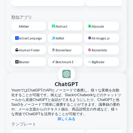
する
類似アプリ
AWeber
Abstract
Abyssale
ActiveCampaign
AdRoll
All-Images.ai
Anymail Finder
Bannerbear
Bannerbite
Beamer
Benchmark Email
BigMailer
ChatGPT
YoomではChatGPTのAPIとノーコードで連携し、様々な業務を自動
化することが可能です。例えば、SlackやChatworkなどのチャットツ
ールから直接ChatGPTと会話ができるようにしたり、ChatGPTと他
SaaSをノーコードで簡単に連携することができます。議事録の要約
や、メール文面からのテキスト抽出、商品説明文の作成など、様々
な用途でChatGPTを活用することが可能です。
詳しくみる
テンプレート