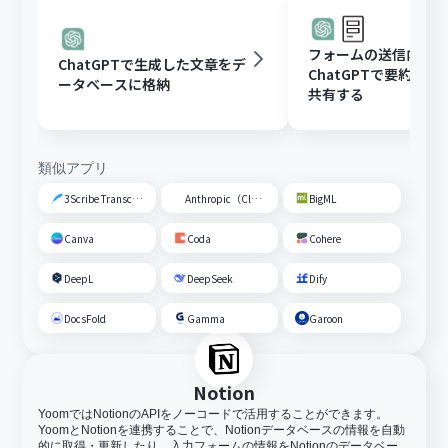
フォームの送信内容
ChatGPTで生成した文章をデ
ChatGPTで要約し、G
ータベースに格納
共有する
類似アプリ
3Scribe Transcription
Anthropic（Claude）
BigML
Canva
Coda
Cohere
DeepL
DeepSeek
Dify
DocsFold
Gamma
Garoon
Notion
YoomではNotionのAPIをノーコードで活用することができます。
YoomとNotionを連携することで、Notionデータベースの情報を自動
的に取得・更新したり、入力フォームの情報をNotionのデータベー