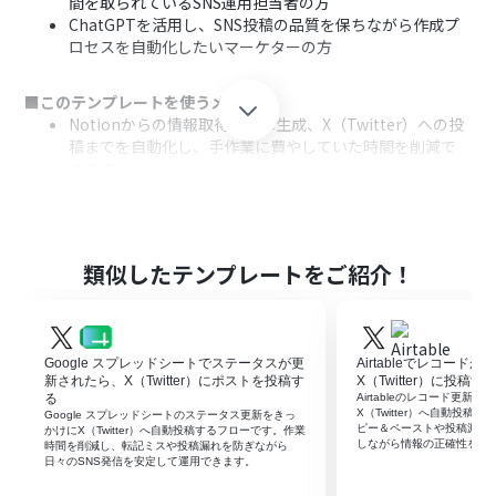
間を取られているSNS運用担当者の方
ChatGPTを活用し、SNS投稿の品質を保ちながら作成プ
ロセスを自動化したいマーケターの方
■このテンプレートを使うメリット
Notionからの情報取得、文章生成、X（Twitter）への投
稿までを自動化し、手作業に費やしていた時間を削減で
きます。
手動での投稿作業で起こりがちな、コピー＆ペーストのミ
スや投稿忘れといったヒューマンエラーを防ぎ、運用の安
定化に繋がります。
類似したテンプレートをご紹介！
■フローボットの流れ
はじめに、Notion、ChatGPT、X（Twitter）をそれぞれ
Yoomと連携します。
トリガーでスケジュールトリガー機能を選択し、「指定し
Google スプレッドシートでステータスが更
Airtableでレコード
たスケジュールになったら」というアクションで、投稿を
新されたら、X（Twitter）にポストを投稿す
X（Twitter）に投稿す
実行したい曜日や時間を設定します。
る
Airtableのレコード更新
X（Twitter）へ自動投
Google スプレッドシートのステータス更新をきっ
次に、オペレーションでNotionの「レコードを取得す
ピー＆ペーストや投稿漏れ
かけにX（Twitter）へ自動投稿するフローです。作業
る」アクションを設定し、投稿の元ネタとなる情報を取得
しながら情報の正確性を保
時間を削減し、転記ミスや投稿漏れを防ぎながら
日々のSNS発信を安定して運用できます。
します。
続いて、オペレーションでChatGPTの「テキストを生