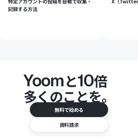
特定アカウントの投稿を自動で収集・
X（Twit
記録する方法
Yoom
10
と
倍
多くのことを。
無料で始める
資料請求