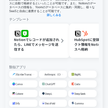
スに自動で格納するといったことが可能です。また、Notionのデー
タベースの情報を、Yoomのデータベースに集約・同期し、様々な
SaaSと自由に連携することが可能です。
詳しくみる
テンプレート
Notionでレコードが追加され
HubSpotに登録さ
たら、LINEでメッセージを送
クト情報をNotion
信する
スへ格納
類似アプリ
3Scribe Transcription
Anthropic（Claude）
BigML
Canva
ChatGPT
Coda
Cohere
DeepL
DeepSeek
Dify
DocsFold
Gamma