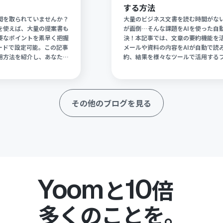
する方法
間を取られていませんか？
大量のビジネス文書を読む時間がな
能を使えば、大量の提案書も
が面倒…そんな課題をAIを使った自
要なポイントを素早く把握
決！本記事では、文章の要約機能を
ードで設定可能。この記事
メールや資料の内容をAIが自動で読
用方法を紹介し、あなたの
約、結果を様々なツールで活用する
にサポートします。
解説。情報収集と共有を劇的に効率
ょう！
その他のブログを見る
Yoom
10
と
倍
多くのことを。