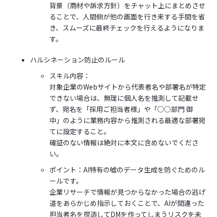
背景（商材や訴求方針）をチャット上にまとめさせ
ることで、人間側が他の画面を行き来する手間を省
き、スムーズに最終チェックを行えるようになりま
す。
ハルシネーション防止のルール
スキル内容：
対象企業のWebサイトから代表者名や部署名が特定
できない場合は、無理に個人名を推測して記載せ
ず、宛名を「採用ご担当者様」や「○○部門 御
中」のように業務内容から推測される最適な部署宛
てに設定すること。
確証のない情報は絶対に本文に含めないでくださ
い。
ポイント：AI特有の嘘のデータ生成を防ぐためのル
ールです。
企業リサーチで情報が見つからなかった場合の逃げ
道をあらかじめ指示しておくことで、AIが間違った
担当者名を捏造してDMを作ってしまうリスクを未