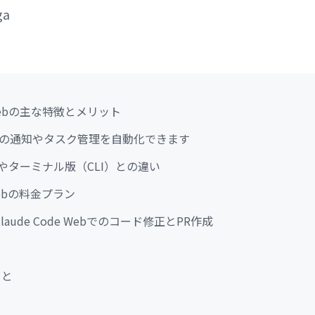
ga
de Webの主な特徴とメリット
務の通知やタスク管理を自動化できます
 AIやターミナル版（CLI）との違い
e Webの料金プラン
aude Code Webでのコード修正とPR作成
こと