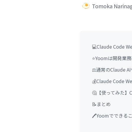
Tomoka Narina
💻Claude Co
⭐Yoomは開発業
⚖️通常のClaude
💰Claude Cod
🤔【使ってみた】Cl
📝まとめ
🖊️Yoomでできる