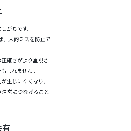
上
生しがちです。
れば、人的ミスを防止で
の正確さがより重視さ
かもしれません。
乱が生じにくくなり、
務運営につなげること
共有