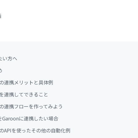
i
たい方へ
め
ookの連携メリットと具体例
ookを連携してできること
lookの連携フローを作ってみよう
タをGaroonに連携したい場合
ookのAPIを使ったその他の自動化例