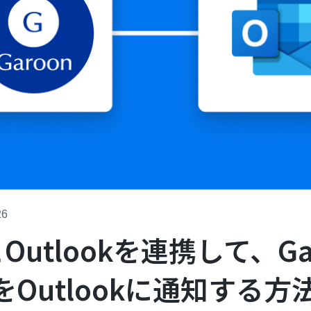
26
とOutlookを連携して、G
Outlookに通知する方