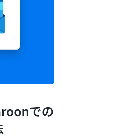
aroonでの
法