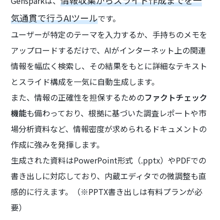
情報収集からスライド作成までを一
Gensparkは、
気通貫で行うAIツール
です。
ユーザーが特定のテーマを入力するか、手持ちのメモを
アップロードするだけで、AIがインターネット上の関連
情報を幅広く検索し、その結果をもとに詳細なテキスト
とスライド構成を一気に自動生成します。
また、情報の正確性を担保するための
ファクトチェック
機能
も備わっており、根拠に基づいた調査レポートや市
場分析資料など、情報密度が求められるドキュメントの
作成に強みを発揮します。
生成された資料はPowerPoint形式（.pptx）やPDFでの
書き出しに対応しており、内蔵エディタでの微調整も直
感的に行えます。（※PPTX書き出しは有料プランが必
要）