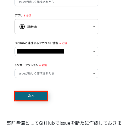
事前準備としてGitHubでIssueを新たに作成しておきま