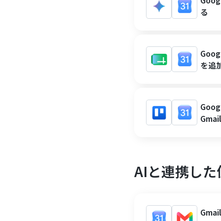
Goo
る
Goo
を追加
Goo
Gma
AIと連携し
Gma