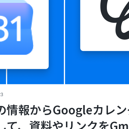
23
の情報からGoogleカレ
して、資料やリンクをGma