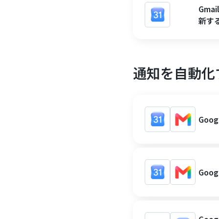
Gma
新す
通知を自動化
Goo
Goo