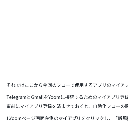
それではここから今回のフローで使用するアプリのマイア
TelegramとGmailをYoomに接続するためのマイアプリ
事前にマイアプリ登録を済ませておくと、自動化フローの
1.Yoomページ画面左側の
マイアプリ
をクリックし、「
新規