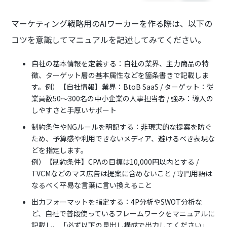
マーケティング戦略用のAIワーカーを作る際は、以下の
コツを意識してマニュアルを記述してみてください。
自社の基本情報を定義する：自社の業界、主力商品の特
徴、ターゲット層の基本属性などを箇条書きで記載しま
す。例）【自社情報】業界：BtoB SaaS / ターゲット：従
業員数50〜300名の中小企業の人事担当者 / 強み：導入の
しやすさと手厚いサポート
制約条件やNGルールを明記する：非現実的な提案を防ぐ
ため、予算感や利用できないメディア、避けるべき表現な
どを指定します。
例）【制約条件】CPAの目標は10,000円以内とする /
TVCMなどのマス広告は提案に含めないこと / 専門用語は
なるべく平易な言葉に言い換えること
出力フォーマットを指定する：4P分析やSWOT分析な
ど、自社で普段使っているフレームワークをマニュアルに
記載し、「必ず以下の見出し構成で出力してください」