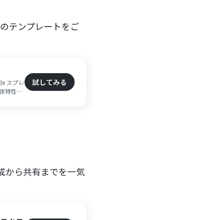
下のテンプレートをご
試してみる
e スプレ
媒体特性に
したい方
生成から共有までを一気