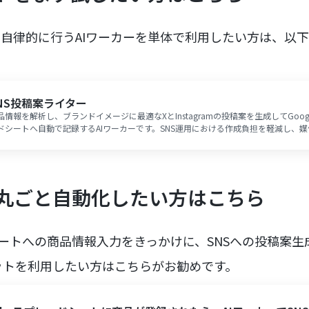
を自律的に行うAIワーカーを単体で利用したい方は、以
NS投稿案ライター
品情報を解析し、ブランドイメージに最適なXとInstagramの投稿案を生成してGoogl
ドシートへ自動で記録するAIワーカーです。SNS運用における作成負担を軽減し、
わせた発信を継続できるので、コンテンツ制作の効率化やブランドの世界観を重視
おすすめです。
丸ごと自動化したい方はこちら
ッドシートへの商品情報入力をきっかけに、SNSへの投稿案
ットを利用したい方はこちらがお勧めです。