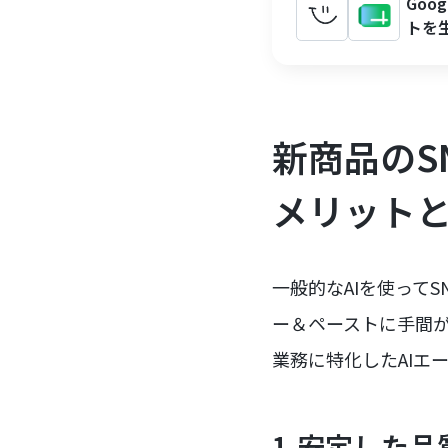
Goo
トを
新商品のS
メリット
一般的なAIを使って
ー＆ペーストに手間
業務に特化したAIエ
1.安定した