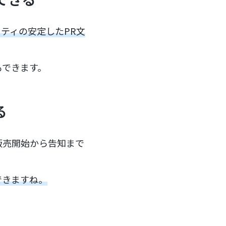
ティの安定したPR文
もできます。
る
販売開始から告知まで
できますね。