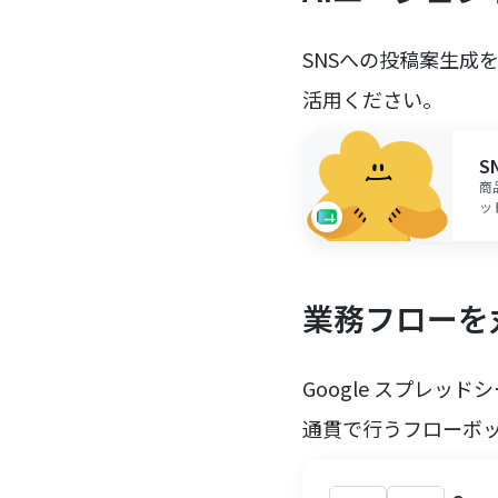
SNSへの投稿案生成
活用ください。
S
商
ッ
合
に
業務フローを
Google スプレ
通貫で行うフローボ