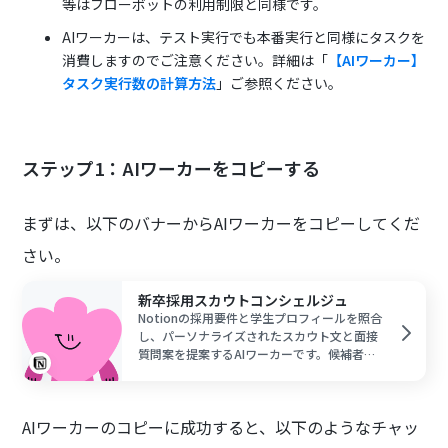
等はフローボットの利用制限と同様です。
AIワーカーは、テスト実行でも本番実行と同様にタスクを
消費しますのでご注意ください。詳細は「
【AIワーカー】
タスク実行数の計算方法
」ご参照ください。
ステップ1：AIワーカーをコピーする
まずは、以下のバナーからAIワーカーをコピーしてくだ
さい。
新卒採用スカウトコンシェルジュ
Notionの採用要件と学生プロフィールを照合
し、パーソナライズされたスカウト文と面接
質問案を提案するAIワーカーです。候補者一
人ひとりに合わせた訴求や見極めの質を維持
しつつ、採用担当者の工数を大幅に削減でき
るため、戦略的な採用活動に注力したい方に
AIワーカーのコピーに成功すると、以下のようなチャッ
おすすめです。