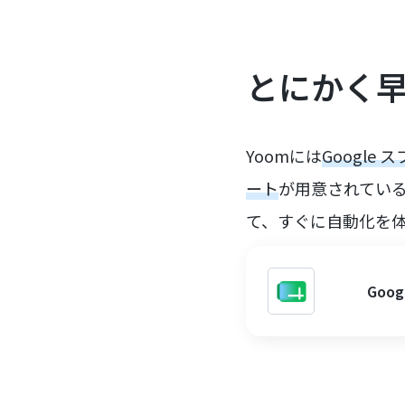
とにかく
Yoomには
Googl
ート
が用意されてい
て、すぐに自動化を
Go