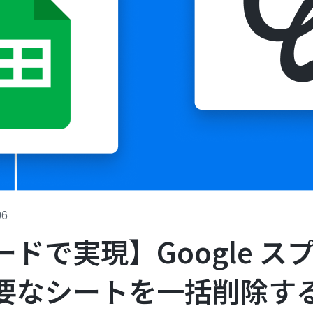
06
ドで実現】Google ス
要なシートを一括削除す