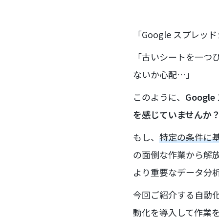
「Google スプ
「古いシートを一つ
ないか心配…」
このように、
Goog
を感じていませんか
もし、
特定の条件に
の面倒な作業から解放
より重要なデータ分
今回ご紹介する自動
動化を導入して作業