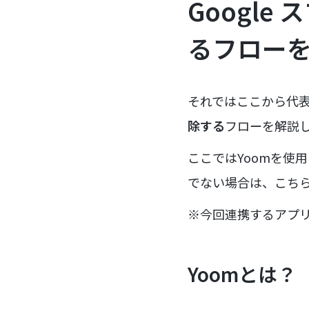
Googl
るフロー
それではここから代
除する
フローを解説
ここではYoomを使
でない場合は、こち
※今回連携するアプ
Yoomとは？