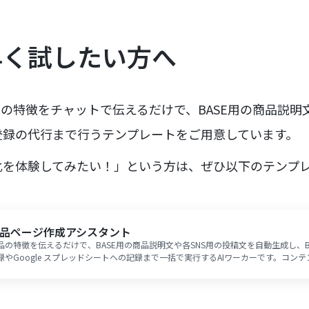
早く試したい方へ
品の特徴をチャットで伝えるだけで、BASE用の商品説明
登録の代行まで行うテンプレートをご用意しています。
化を体験してみたい！」という方は、ぜひ以下のテンプ
品ページ作成アシスタント
品の特徴を伝えるだけで、BASE用の商品説明文や各SNS用の投稿文を自動生成し、B
録やGoogle スプレッドシートへの記録まで一括で実行するAIワーカーです。コン
負担軽減や情報発信の迅速化を実現できるので、商品登録やSNS運用を効率化して
念したい方におすすめです。