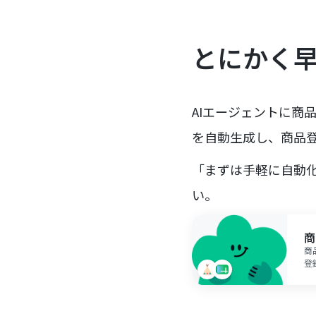
とにかく
AIエージェントに商
を自動生成し、商品
「まずは手軽に自動
い。
商
商
登
の
専