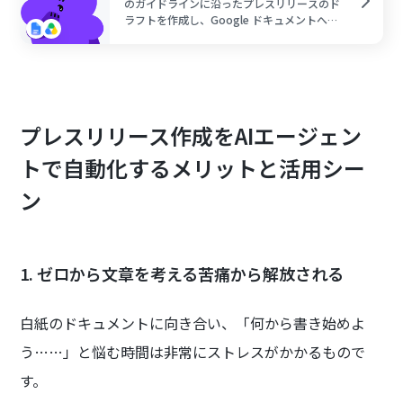
のガイドラインに沿ったプレスリリースのド
ラフトを作成し、Google ドキュメントへの
書き出しとGoogle Driveへの保存を自動で行
います。情報の整理や文章構成の工数を削減
し、質の高いリリースを安定して作成できる
ため、広報業務の効率化を目指す方におすす
めです。
プレスリリース作成をAIエージェン
トで自動化するメリットと活用シー
ン
1. ゼロから文章を考える苦痛から解放される
白紙のドキュメントに向き合い、「何から書き始めよ
う……」と悩む時間は非常にストレスがかかるもので
す。