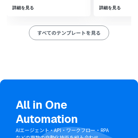
容を任意のグループに通知します。
詳細を見る
詳細を見る
※「トリガー」：フロー起動のきっかけとなるアクション、「オ
ペレーション」：トリガー起動後、フロー内で処理を行うアク
ション
すべてのテンプレートを見る
■このワークフローのカスタムポイント
Yoomデータベーストリガーで設定するデータベースは、
ユーザーが管理している任意のデータベースに変更して設
定してください。
Workplaceに通知するアクションでは、通知先のグループ
や通知するメッセージの内容（商品名や更新後の在庫数
など）を任意で設定してください。
■注意事項
スマレジ、WorkplaceのそれぞれとYoomを連携してくだ
All in One
さい。
スマレジ、Workplaceはミニプラン以上でご利用いただ
Automation
けるアプリとなっております。フリープラン・パーソナル
プランの場合は設定しているフローボットのオペレーシ
ョンやデータコネクトはエラーとなりますので、ご注意く
AIエージェント・API・ワークフロー・RPA
ださい。
などの複数の自動化技術を組み合わせ、