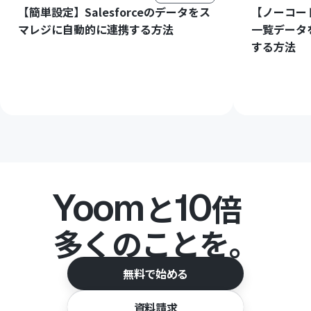
【簡単設定】Salesforceのデータをス
【ノーコー
マレジに自動的に連携する方法
一覧データ
する方法
Yoom
10
と
倍
多くのことを。
無料で始める
資料請求