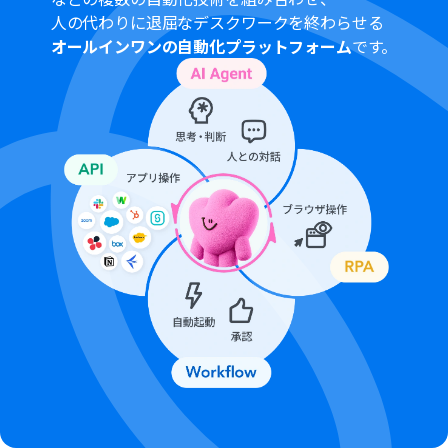
ミニプラン・チームプラン・サクセスプランなどの有料プ
人の代わりに退屈なデスクワークを終わらせる
ランは、2週間の無料トライアルを行うことが可能です。
オールインワンの自動化プラットフォーム
です。
無料トライアル中には制限対象のアプリを使用すること
ができます。 詳しくは、
料金プラン
のページをご参照く
ださい。