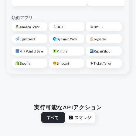
類似アプリ
Amazon Seller Central
BASE
Bカート
Digistore24
Dynamic Mockups
Loyverse
PHP Point of Sale
Printify
RepairShopr
Shopify
Snipcart
Ticket Tailor
実行可能なAPIアクション
すべて
スマレジ