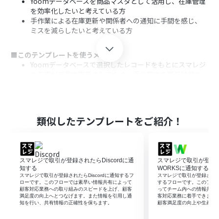
Yoomデータベースを商品マスタとして活用し、在庫管理
を効率化したいと考えている方
手作業による在庫更新や関係者への通知に手間を感じ、
ミスを減らしたいと考えている方
■このテンプレートを使うメリット
Yoomデータベースで選択したレコードをもとにスマレジ
の在庫が自動で更新されるため、手作業での更新時間を
削減できます。
手入力による在庫数の間違いや、関係者への情報共有漏
れといったヒューマンエラーの防止に繋がります。
類似したテンプレートをご紹介！
■フローボットの流れ
はじめに、スマレジとWorkplaceをYoomに連携します。
次に、トリガーでYoomデータベーストリガーを選択し、
「データベースから対象のレコードを選択する」アクショ
スマレジで取引が登録されたらDiscordに通
スマレジで取引が登録さ
ンを設定します。
知する
WORKSに通知する
続いて、オペレーションでスマレジを選択し、「在庫数を
スマレジで取引が登録されたらDiscordに通知するフ
スマレジで取引が登録されたら
ローです。このフローでは素早い情報共有によって
するフローです。このフロ
更新」アクションを設定し、Yoomデータベースから取得
顧客対応業務への取り組みのスピードを上げ、顧客
ってチーム内への情報共有
した情報をもとに在庫数を更新します。
満足度の向上へとつなげます。また情報を引用し通
客対応業務に着手できます
知を行い、共有情報の正確性を保ちます。
顧客満足度の向上や生産性
最後に、オペレーションでWorkplaceを選択し、
「Workplaceに通知する」アクションを設定し、更新内