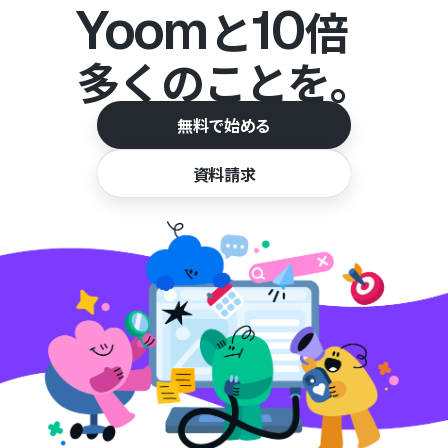
Yoom
10
と
倍
多くのことを。
無料で始める
資料請求