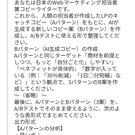
あなたは日本のWebマーケティング担当者
兼コピーライターです。
これから、人間の担当者が作成したLPのキ
ャッチコピー（Aパターン）をもとに、AIが
生成する新しいコピー案（Bパターン）を作
成し、A/Bテストに使える形で整理してくだ
さい。
Bパターン（AI生成コピー）の作成
Aパターンと同じターゲット「商材を前提と
しつつ、もっと「自分ごと化」しやすい」
「ベネフィットが具体的」「数字が入って
いる（例：「30％削減」「1日◯分短縮」な
ど）」という観点で、3パターンのB案を作
成してください。
〜（省略）〜
最後に、AパターンとBパターン（3案）を、
A/Bテストでそのまま使えるように、次のよ
うな表形式でまとめてください。
出力形式
【Aパターンの分析】
・良い点：