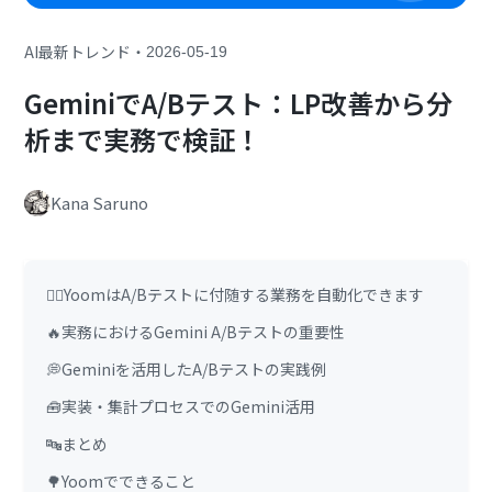
・
AI最新トレンド
2026-05-19
GeminiでA/Bテスト：LP改善から分
析まで実務で検証！
Kana Saruno
🏃‍♀️YoomはA/Bテストに付随する業務を自動化できます
🔥実務におけるGemini A/Bテストの重要性
💭Geminiを活用したA/Bテストの実践例
🧰実装・集計プロセスでのGemini活用
🔤まとめ
🌳Yoomでできること