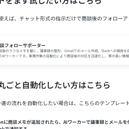
ントをまず試したい方はこちら
ーを使えば、チャット形式の指示だけで商談後のフォロー
談フォローサポーター
談後のラフなメモを基に、議事録の整形、Gmailでのメール作成、Slackへの報告を
うAIワーカーです。事務作業の自動化により商談後の対応を迅速化し、質の高い情
にするため、営業活動に集中したい方や報告の属人化を防ぎたい方におすすめです
丸ごと自動化したい方はこちら
一連の流れを自動化したい場合は、こちらのテンプレー
tionに商談メモが追加されたら、AIワーカーで議事録とメールを
ackで通知する