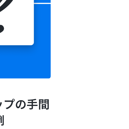
ップの手間
例