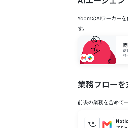
AIエージェ
YoomのAIワーカ
す。
商
商
行
能
業務フローを
前後の業務を含めて
No
てSl