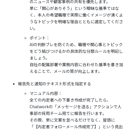
のニュースや顧客事例の共有を優先します。
単に「関心がありそう」という曖昧な基準ではな
く、本人の希望職種で実際に働くイメージが湧くよ
うなトピックを明確な理由とともに選定してくださ
い。
ポイント：
AIの判断ブレを防ぐため、職種や関心事とトピック
をどう結びつけるかの具体的な分類ルールを明記し
ましょう。
自社の配属部署や業務内容に合わせた基準を書き加
えることで、メールの質が向上します。
報告先と通知のテキスト形式を指定する
マニュアル内容：
全ての内定者への下書き作成が完了したら、
Chatworkの「メッセージを送る」アクションで人
事部の採用チーム宛てに報告を行います。
その際、単に文案を並べるだけでなく、冒頭に
「【内定者フォローメール作成完了】」という見出