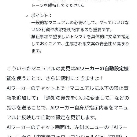
トーンを維持してください。
ポイント：
一般的なマニュアルの心得として、やってはいけな
いNG行動や表現を明記するのも重要です。
禁止事項や望ましいトンマナを具体的に文章で補足
しておくことで、生成される文案の安全性が高まり
ます。
こういったマニュアルの変更は
AIワーカーの自動設定機
能
を使うことで、さらに便利にできますよ！
AIワーカーのチャット上で「マニュアルに以下の禁止事
項を追加して」「通知の宛先を○○に変更して」などの
指示を送ることで、AIワーカー自身が指示内容をマニュ
アルに反映して自動で設定を更新します。
AIワーカーのチャット画面は、左側メニューの「AIワー
カー」から「内定者フォローコンシェルジュ（FB用）」