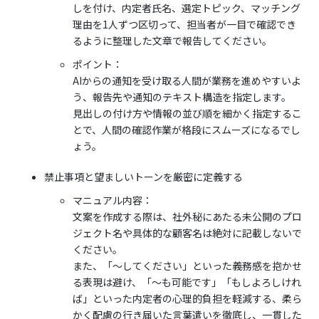
しを付け、内定者氏名、選定トピック、マッチング
理由を1人ずつ区切って、担当者が一目で確認でき
るように整理した文章で報告してください。
ポイント：
AIからの通知を受け取る人間が業務を進めやすいよ
う、報告先や通知のテキスト構造を指定します。
見出しの付け方や情報の並び順を細かく指定するこ
とで、人間の確認作業が格段にスムーズになるでし
ょう。
禁止事項と望ましいトーンを厳密に定義する
マニュアル内容：
文案を作成する際は、社外秘にあたる未公開のプロ
ジェクト名や具体的な顧客名は絶対に記載しないで
ください。
また、「〜してください」といった義務感を抱かせ
る表現は避け、「〜も可能です」「もしよろしけれ
ば」といった内定者の心理的負担を軽減する、柔ら
かく配慮の行き届いた言葉遣いを徹底し、一貫した