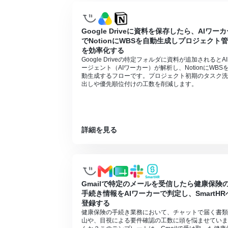
AIワーカーの同時実行数・作成可能なAI
AIワーカー内でご利用いただけるアプリや
AIワーカーは、テスト実行でも本番実行と
Google Driveに資料を保存したら、AIワー
AIワーカーはマニュアルを詳細に設定する
でNotionにWBSを自動生成しプロジェクト
AIワーカー内で20件を超える大容量デー
を効率化する
Google Driveの特定フォルダに資料が追加されるとA
ージェント（AIワーカー）が解析し、NotionにWBS
動生成するフローです。プロジェクト初期のタスク洗
出しや優先順位付けの工数を削減します。
詳細を見る
Gmailで特定のメールを受信したら健康保険
手続き情報をAIワーカーで判定し、SmartHR
登録する
健康保険の手続き業務において、チャットで届く書類
山や、目視による要件確認の工数に頭を悩ませていま