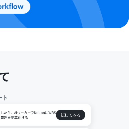
て
ート
保存したら、AIワーカーでNotionにWBS
試してみる
ト管理を効率化する