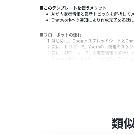
■このテンプレートを使うメリット
AIが内定者情報と最新トピックを解析して
Chatworkへの通知により作成完了を迅
■フローボットの流れ
はじめに、Google スプレッドシートとChat
次に、トリガーで、Yoomの「特定のスケ
次に、AIワーカーで、内定者情報の解析と
Chatworkの「メッセージを送る」アク
※「トリガー」：フロー起動のきっかけとなるア
■このワークフローのカスタムポイント
Google スプレッドシートの検索設定
AIワーカーへの指示内容を調整することで
Chatworkでの通知先として、採用チ
■注意事項
類
Google スプレッドシート、Chatwo
です。
AIワーカーの基本設定は「
【AIワーカー】