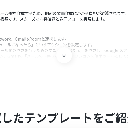
メール案を作成するため、個別の文面作成にかかる負担が軽減されます
速に把握でき、スムーズな内容確認と送信フローを実現します。
work、GmailをYoomと連携します。
ジュールになったら」というアクションを設定します。
メール案の作成を行うためのマニュアル（指示）を作成し、Google 
ション、Gmailの「メールの下書きを作成」アクションを使用ツールとし
クション、「オペレーション」：トリガー起動後、フロー内で処理を行
で、内定者リストや社内トピックが管理されているシートを適切に指定して
、自社のトーン＆マナーに合わせたメール文面を生成するようにカスタ
ームが共有しているルームやダイレクトチャットを任意で設定してください。
似したテンプレートをご紹
rk、GmailのそれぞれとYoomを連携してください。AIワーカー内で使
基本的な設定方法
」をご参照ください。