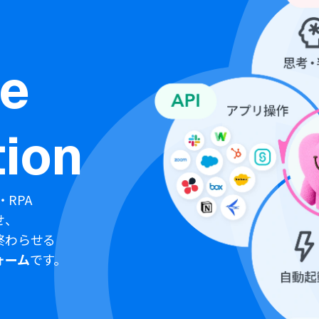
ne
ion
・RPA
せ、
終わらせる
ォーム
です。