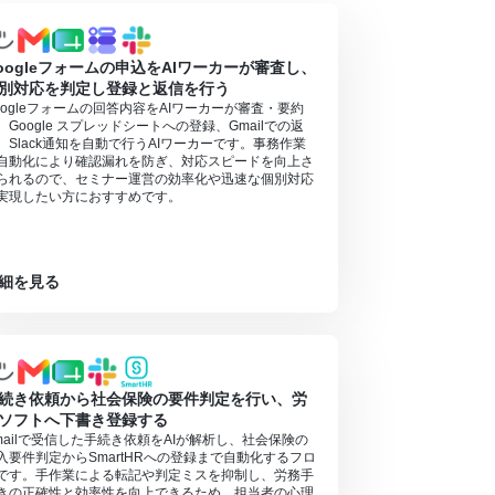
】タスク実行数の計算方法
」ご参照ください。
oogleフォームの申込をAIワーカーが審査し、
ニュアルの作成方法
」をご参照ください。
別対応を判定し登録と返信を行う
めご注意ください。
oogleフォームの回答内容をAIワーカーが審査・要約
、Google スプレッドシートへの登録、Gmailでの返
、Slack通知を自動で行うAIワーカーです。事務作業
自動化により確認漏れを防ぎ、対応スピードを向上さ
られるので、セミナー運営の効率化や迅速な個別対応
実現したい方におすすめです。
細を見る
続き依頼から社会保険の要件判定を行い、労
ソフトへ下書き登録する
mailで受信した手続き依頼をAIが解析し、社会保険の
入要件判定からSmartHRへの登録まで自動化するフロ
です。手作業による転記や判定ミスを抑制し、労務手
きの正確性と効率性を向上できるため、担当者の心理