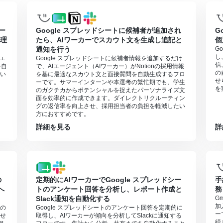
ワーカー数・利用可能なAIモデルはご契約中のプランによって異なります。
オペレーション等はフローボットの利用制限と同様です。
同様にタスクを消費しますのでご注意ください。詳細は「
【AIワーカー
カー
Google スプレッドシートに候補者が追加され
G
ことで適切な処理を実行しやすくなります。詳細は「
【AIワーカー】マ
管理
たら、AIワーカーでスカウト文を生成し追記と
個
タの取得やループ処理を行うと、タスクを著しく消費する可能性があるた
通知を行う
G
し
Iエ
Google スプレッドシートに候補者情報を追加するだけ
信
を自
で、AIエージェント（AIワーカー）がNotionの採用情報
の
い
を基に最適なスカウト文と面接質問を自動生成するフロ
せ
ーです。サマーインターンや本選考の繁忙期でも、学生
を
のガクチカからポテンシャルを捉えたパーソナライズ文
面を効率的に作成できます。ダイレクトリクルーティン
グの返信率を向上させ、採用担当者の負担を軽減したい
方におすすめです。
詳細を見る
詳
の
定期的にAIワーカーでGoogle スプレッドシー
手
へ
トのアンケート回答を分析し、レポート作成と
務
Slack通知を自動化する
G
加
の
Google スプレッドシートのアンケート回答を定期的に
ー
せ
取得し、AIワーカーが傾向を分析してSlackに通知する
続