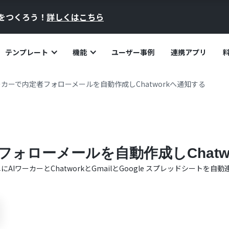
員をつくろう！
詳しくはこちら
テンプレート
機能
ユーザー事例
連携アプリ
ーカーで内定者フォローメールを自動作成しChatworkへ通知する
フォローメールを自動作成しChatw
単に
AIワーカー
と
Chatwork
と
Gmail
と
Google スプレッドシート
を自動