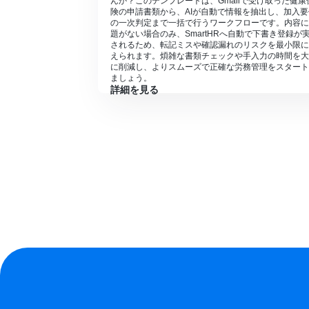
んか？このテンプレートは、Gmailで受け取った健康
険の申請書類から、AIが自動で情報を抽出し、加入要
の一次判定まで一括で行うワークフローです。内容に
題がない場合のみ、SmartHRへ自動で下書き登録が
されるため、転記ミスや確認漏れのリスクを最小限に
えられます。煩雑な書類チェックや手入力の時間を大
に削減し、よりスムーズで正確な労務管理をスタート
ましょう。
詳細を見る