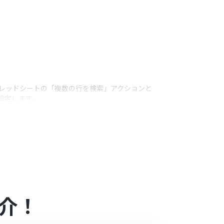
。
スプレッドシートの「複数の行を検索」アクションと
て設定します。
うアクション
ください。
マイズが可能です。
介！
用するツール（アプリ）についてもマイアプリ連携が必要