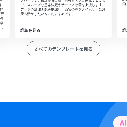
保
フローです。集計から分析、共有までを自動化すること
的
件
で、スムーズな意思決定やサービス改善を支援します。
問
データの処理工数を削減し、顧客の声をタイムリーに施
実行
策へ活かしたい方におすすめです。
抑
幅
し
詳細を見る
詳
すべてのテンプレートを見る