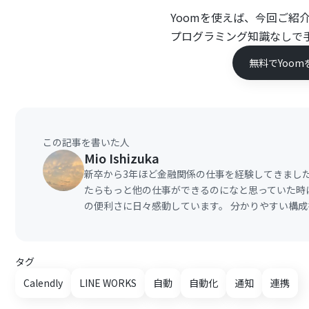
Yoomを使えば、今回ご紹
プログラミング知識なしで
無料でYoom
この記事を書いた人
Mio Ishizuka
新卒から3年ほど金融関係の仕事を経験してきまし
たらもっと他の仕事ができるのになと思っていた時に
の便利さに日々感動しています。 分かりやすい構
タグ
Calendly
LINE WORKS
自動
自動化
通知
連携