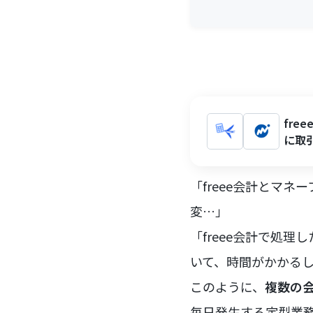
fr
に取
「freee会計とマ
変…」
「freee会計で処
いて、時間がかかる
このように、
複数の
毎日発生する定型業