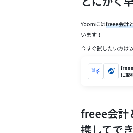
とにかく
Yoomには
freee
います！
今すぐ試したい方は
fr
に取
freee
携してで