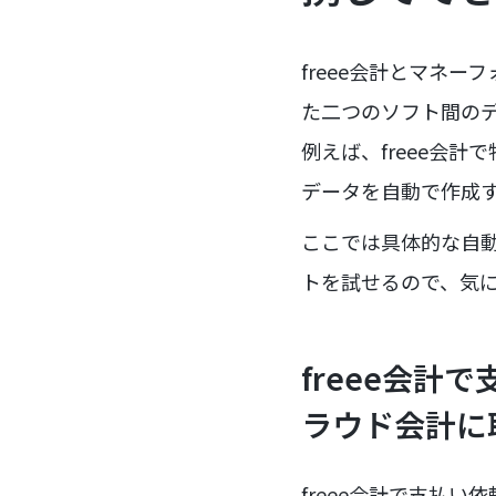
freee会計とマネ
た二つのソフト間の
例えば、freee会
データを自動で作成
ここでは具体的な自
トを試せるので、気
freee会計
ラウド会計に
freee会計で支払