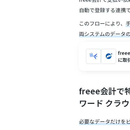
自動で登録する連携
このフローにより、
両システムのデータ
fr
に取
freee会
ワード クラ
必要なデータだけを