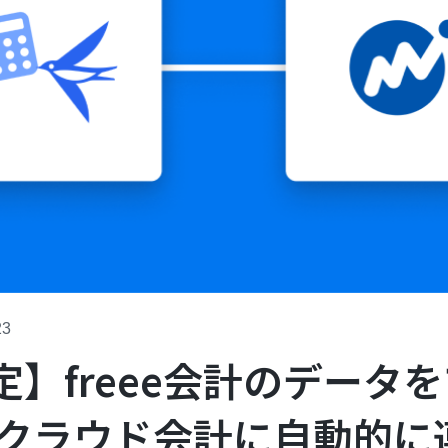
23
定】freee会計のデータ
 クラウド会計に自動的に