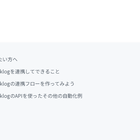
たい方へ
Backlogを連携してできること
とBacklogの連携フローを作ってみよう
やBacklogのAPIを使ったその他の自動化例