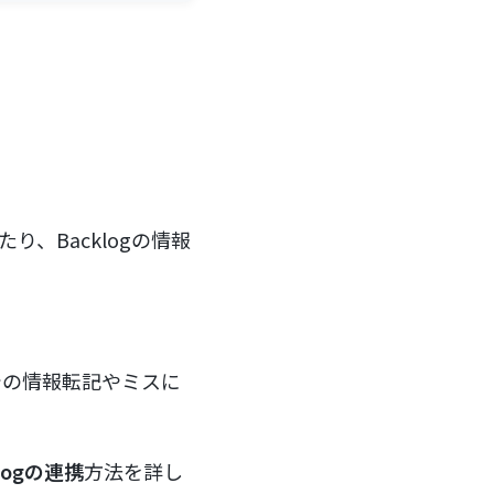
たり、Backlogの情報
での情報転記やミスに
klogの連携
方法を詳し