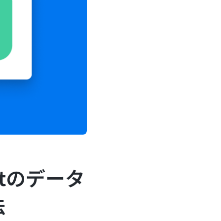
atのデータ
法