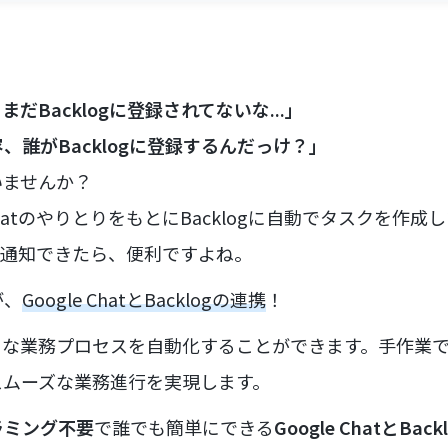
だBacklogに登録されてないな...」
、誰がBacklogに登録するんだっけ？」
いませんか？
ChatのやりとりをもとにBacklogに自動でタスクを作成し
tに自動通知できたら、便利ですよね。
が、
Google ChatとBacklogの連携
！
々な業務プロセスを自動化することができます。手作業
スムーズな業務進行を実現します。
ラミング不要
で誰でも簡単にできる
Google ChatとBac