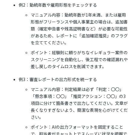
例2：勤続年数や雇用形態をチェックする
マニュアル内容：勤続年数が1年未満、または雇用
形態がフリーランスや個人事業主の場合は、追加書
類（確定申告書や残高証明書など）が必要な可能性
があるため、レポートに「追加確認推奨」のフラグ
を立ててください。
ポイント：経験則に頼りがちなイレギュラー案件の
スクリーニングを自動化し、後工程での確認漏れや
差し戻しのタイムロスを削減できます。
例3：審査レポートの出力形式を統一する
マニュアル内容：判定結果は必ず「判定：〇〇」
「懸念事項：〇〇」「推奨アクション：〇〇」の3
項目に分けて箇条書きで出力してください。文章が
長くなりすぎないよう、簡潔な表現を心がけてくだ
さい。
ポイント：AIの出力フォーマットを固定すること
で、担当者がチャット上でスムーズに状況を把握で