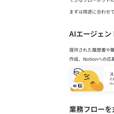
まずは用途に合わせ
AIエージェ
提供された履歴書や
作成、Notionへの応
ス
応
M
率
す
業務フローを