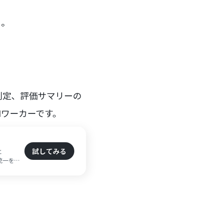
う。
判定、評価サマリーの
AIワーカーです。
試してみる
と
の統一を効
方におす