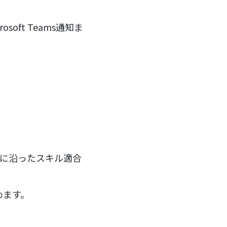
oft Teams通知ま
。
準に沿ったスキル適合
めます。