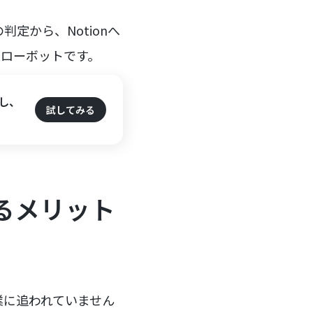
判定から、Notionへ
るフローボットです。
定し、
試してみる
るメリット
有作業に追われていません