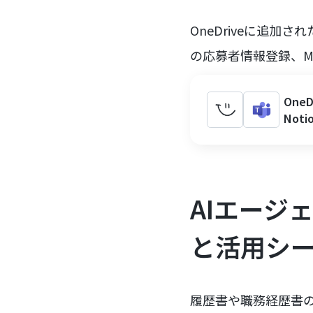
OneDriveに追加
の応募者情報登録、Mi
On
Not
AIエージ
と活用シ
履歴書や職務経歴書の確認