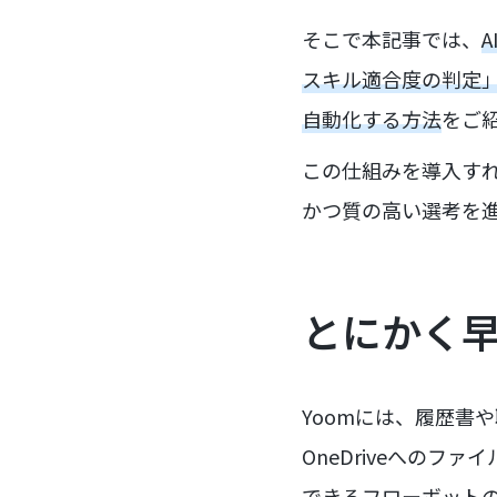
そこで本記事では、
スキル適合度の判定」「N
自動化する方法
をご
この仕組みを導入す
かつ質の高い選考を
とにかく
Yoomには、履歴書
OneDriveへのファ
できるフローボット