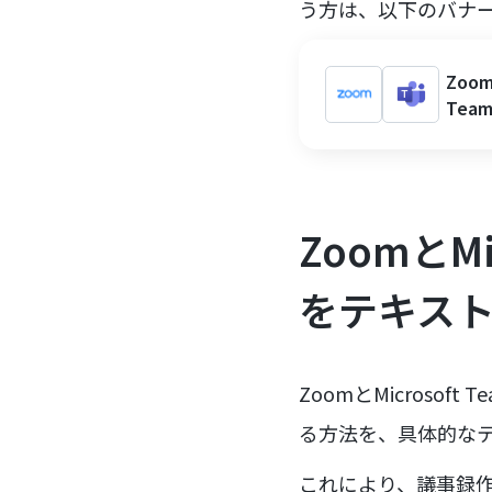
う方は、以下のバナ
Zoo
Tea
ZoomとM
をテキス
ZoomとMicros
る方法を、具体的な
これにより、議事録