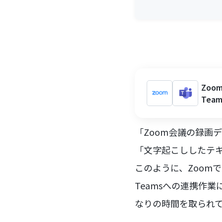
Zoo
Tea
「Zoom会議の録画
「文字起こししたテキス
このように、Zoomで
Teamsへの連携作
なりの時間を取られ