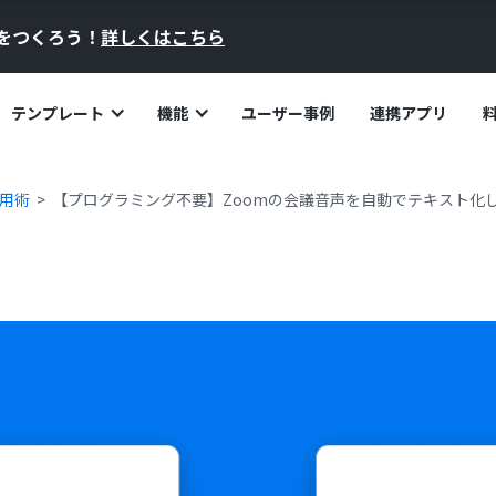
員をつくろう！
詳しくはこちら
テンプレート
機能
ユーザー事例
連携アプリ
活用術
【プログラミング不要】Zoomの会議音声を自動でテキスト化しMicr