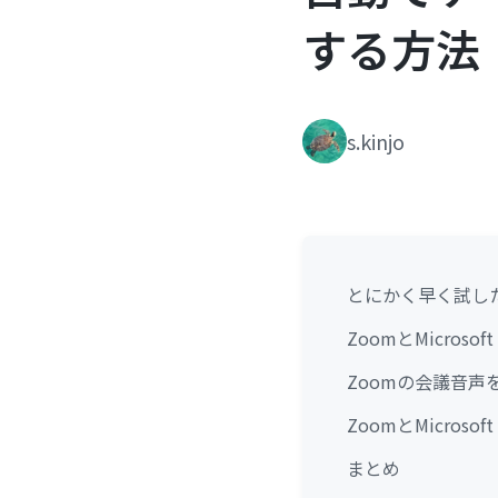
する方法
s.kinjo
とにかく早く試し
ZoomとMicro
Zoomの会議音声を
ZoomとMicros
まとめ