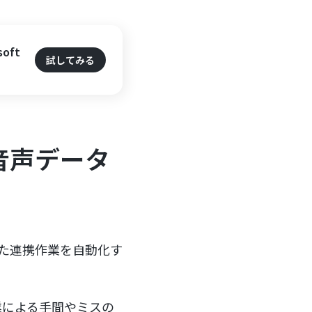
！
oft
試してみる
して音声データ
いった連携作業を自動化す
業による手間やミスの