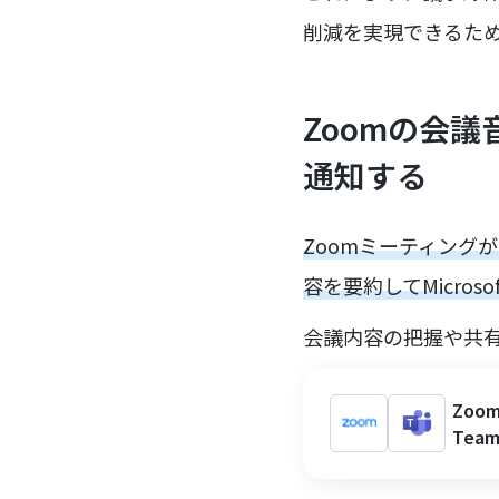
削減を実現できるた
Zoomの会議音
通知する
Zoomミーティング
容を要約してMicros
会議内容の把握や共
Zoo
Tea