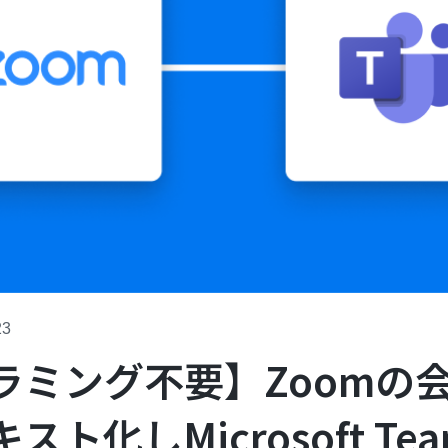
23
ラミング不要】Zoomの
ト化しMicrosoft Te