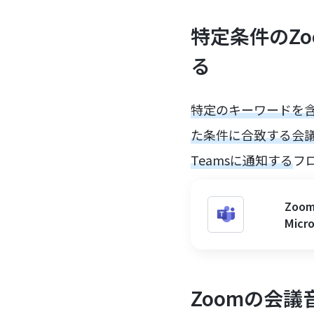
特定条件のZoo
る
特定のキーワードを含
た条件に合致する会議
Teamsに通知する
フ
Zo
Mic
Zoomの会議