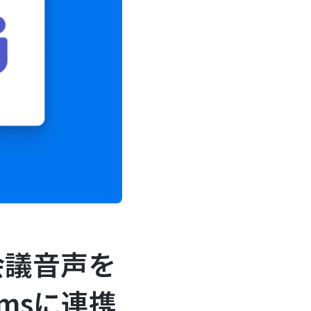
会議音声を
amsに連携