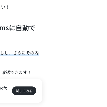
さい！
amsに自動で
こしし、さらにその内
く確認できます！
oft
試してみる