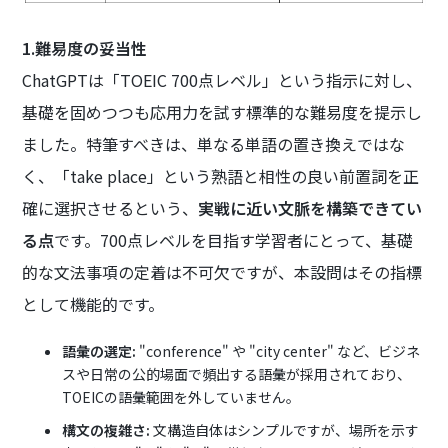
1.難易度の妥当性
ChatGPTは「TOEIC 700点レベル」という指示に対し、
基礎を固めつつも応用力を試す標準的な難易度を提示し
ました。特筆すべきは、単なる単語の置き換えではな
く、「take place」という熟語と相性の良い前置詞を正
確に選択させるという、
実戦に近い文脈を構築できてい
る点
です。700点レベルを目指す学習者にとって、基礎
的な文法事項の定着は不可欠ですが、本設問はその指標
として機能的です。
語彙の選定:
"conference" や "city center" など、ビジネ
スや日常の公的場面で頻出する語彙が採用されており、
TOEICの語彙範囲を外していません。
構文の複雑さ:
文構造自体はシンプルですが、場所を示す