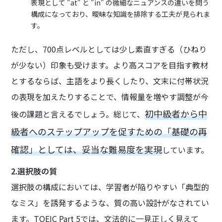
表現として "at" と "in" の微細なニュアンスの違いを問う
構成になっており、曖昧な知識を排除する工夫が見られま
す。
ただし、700点レベルとしては少し素直すぎる（ひねり
が少ない）印象も受けます。より高スコアを目指す教材
とするならば、主語をより長くしたり、文末に付帯状況
の表現を加えたりすることで、情報量を増やす調整が今
初中級者から中
後の課題と言えるでしょう。総じて、
級者へのステップアップを促すための「基礎の再
確認」としては、妥当な難易度を実現
しています。
2.選択肢の質
選択肢の構成においては、学習者が陥りやすい「典型的
なミス」を誘発するような、質の高い設計がなされてい
ます。TOEIC Part 5では、文法的に一見正しく見えて