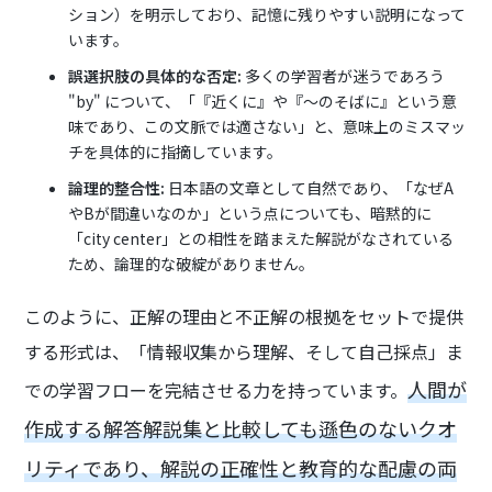
ション）を明示しており、記憶に残りやすい説明になって
います。
誤選択肢の具体的な否定:
多くの学習者が迷うであろう
"by" について、「『近くに』や『〜のそばに』という意
味であり、この文脈では適さない」と、意味上のミスマッ
チを具体的に指摘しています。
論理的整合性:
日本語の文章として自然であり、「なぜA
やBが間違いなのか」という点についても、暗黙的に
「city center」との相性を踏まえた解説がなされている
ため、論理的な破綻がありません。
このように、正解の理由と不正解の根拠をセットで提供
する形式は、「情報収集から理解、そして自己採点」ま
人間が
での学習フローを完結させる力を持っています。
作成する解答解説集と比較しても遜色のないクオ
リティであり、解説の正確性と教育的な配慮の両