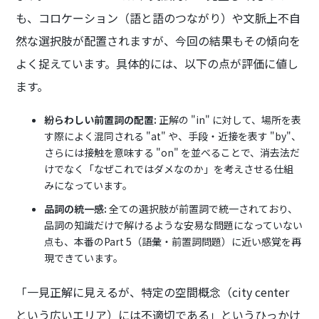
も、コロケーション（語と語のつながり）や文脈上不自
然な選択肢が配置されますが、今回の結果もその傾向を
よく捉えています。具体的には、以下の点が評価に値し
ます。
紛らわしい前置詞の配置:
正解の "in" に対して、場所を表
す際によく混同される "at" や、手段・近接を表す "by"、
さらには接触を意味する "on" を並べることで、消去法だ
けでなく「なぜこれではダメなのか」を考えさせる仕組
みになっています。
品詞の統一感:
全ての選択肢が前置詞で統一されており、
品詞の知識だけで解けるような安易な問題になっていない
点も、本番のPart 5（語彙・前置詞問題）に近い感覚を再
現できています。
「一見正解に見えるが、特定の空間概念（city center
という広いエリア）には不適切である」というひっかけ