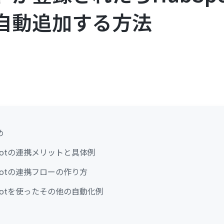
自動追加する方法
め
bSpotの連携メリットと具体例
bSpotの連携フローの作り方
bSpotを使ったその他の自動化例