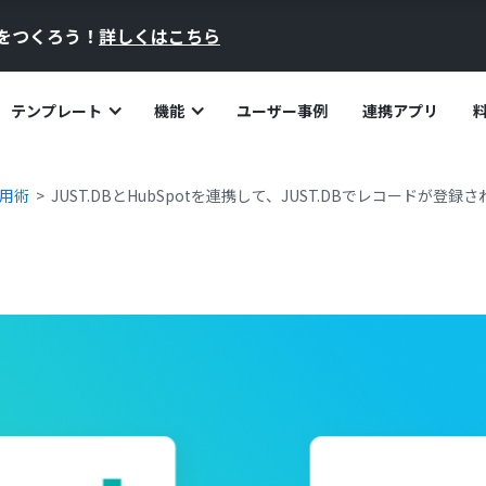
員をつくろう！
詳しくはこちら
テンプレート
機能
ユーザー事例
連携アプリ
活用術
JUST.DBとHubSpotを連携して、JUST.DBでレコードが登録さ