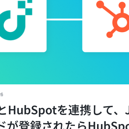
26
BとHubSpotを連携して、J
が登録されたらHubSp