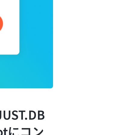
UST.DB
otにコン