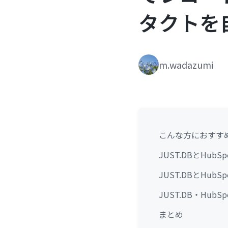
タクトを
m.wadazumi
こんな方におすす
JUST.DBとHu
JUST.DBとHu
JUST.DB・Hu
まとめ