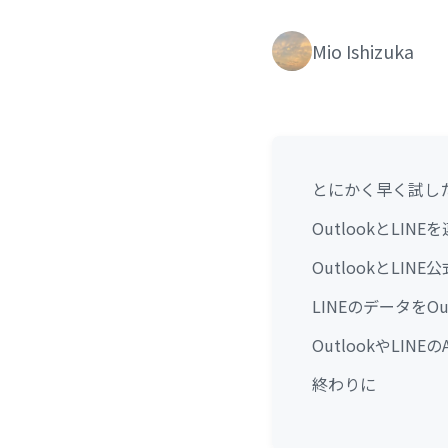
Mio Ishizuka
とにかく早く試し
OutlookとLI
OutlookとLI
LINEのデータをO
OutlookやLIN
終わりに