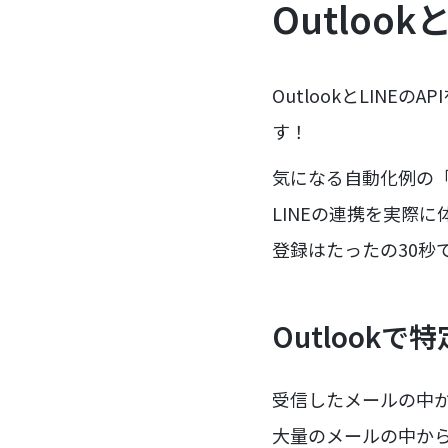
Outloo
OutlookとLINE
す！
気になる自動化例の「
LINEの連携を実際
登録はたったの30秒
Outlook
受信したメールの中か
大量のメールの中か