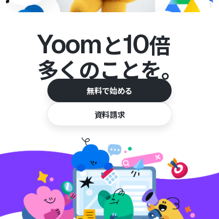
Yoom
10
と
倍
多くのことを。
無料で始める
資料請求