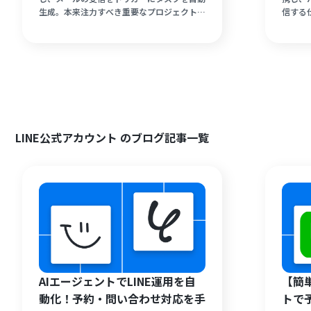
生成。本来注力すべき重要なプロジェクトや
信する
クリエイティブな業務に専念できる環境を構
る転記
築しましょう。
効果分
できる
のノー
でも簡
LINE公式アカウント のブログ記事一覧
AIエージェントでLINE運用を自
【簡
動化！予約・問い合わせ対応を手
トで