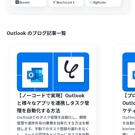
Beamer
Benchmark Email
BigMailer
Outlook のブログ記事一覧
【ノーコードで実現】Outlook
【プ
と様々なアプリを連携しタスク管
Out
理を自動化する方法
ケテ
Outlookでのタスク管理を自動化し、期限
Outl
管理や進捗共有の業務を効率化する方法を解
を自動
説します。手動でのタスク登録の漏れをなく
kint
し、メールの受信をトリガーにタスクを自動
携し、