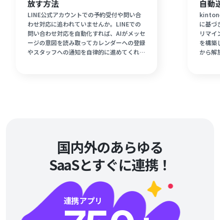
放す方法
自動
LINE公式アカウントでの予約受付や問い合
kin
わせ対応に追われていませんか。LINEでの
に基づ
問い合わせ対応を自動化すれば、AIがメッセ
リマイ
ージの意図を読み取ってカレンダーへの登録
を構築
やスタッフへの通知を自律的に進めてくれま
から解
す。接客中や営業時間外の予約の取りこぼし
間を割
を防ぎ、臨機応変な受付業務を始める方法を
ーコー
分かりやすく解説します。
テップ
運営や
スマー
国内外のあらゆる
SaaSとすぐに連携！
連携アプリ