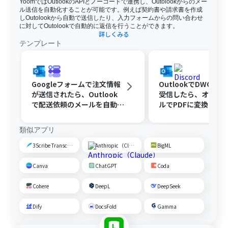
YoomではOutlookのAPIとノーコードで連携し、Outolookからのメー
ル送信を自動化することが可能です。例えば契約書や請求書を作成
しOutolookから自動で送信したり、入力フォームからの問い合わせ
に対してOutolookで自動的に返信を行うことができます。
詳しくみる
テンプレート
Googleフォームで注文情報
OutlookでDWGフ
が送信されたら、Outlook
受信したら、オンラ
で配送依頼のメールを自動送
ルでPDFに変換してDi
信する
で共有する
類似アプリ
3Scribe Transcription
Anthropic（Claude）
BigML
Canva
ChatGPT
Coda
Cohere
DeepL
DeepSeek
Dify
DocsFold
Gamma