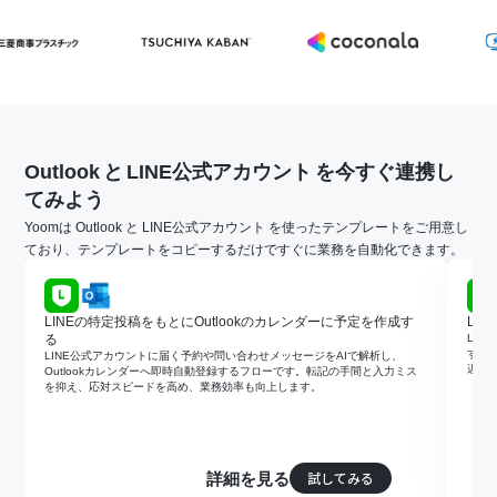
Outlook
と
LINE公式アカウント
を今すぐ連携し
てみよう
Yoomは Outlook と LINE公式アカウント を使ったテンプレートをご用意し
ており、テンプレートをコピーするだけですぐに業務を自動化できます。
LINEの特定投稿をもとにOutlookのカレンダーに予定を作成す
LI
る
LIN
する
LINE公式アカウントに届く予約や問い合わせメッセージをAIで解析し、
遅延
Outlookカレンダーへ即時自動登録するフローです。転記の手間と入力ミス
を抑え、応対スピードを高め、業務効率も向上します。
試してみる
詳細を見る