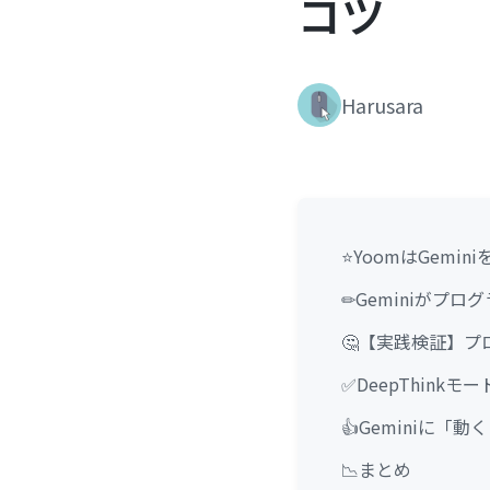
コツ
Harusara
⭐YoomはGem
✏Geminiがプ
🤔【実践検証】プ
✅DeepThink
👍Geminiに
📉まとめ