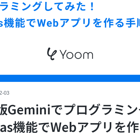
2-03
版Geminiでプログラミ
vas機能でWebアプリを