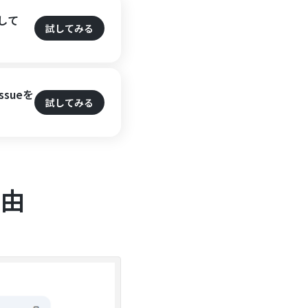
して
試してみる
sueを
試してみる
理由