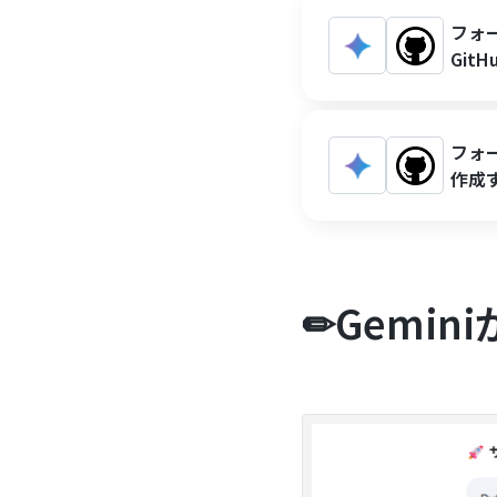
フォ
Git
フォー
作成
✏Gemi