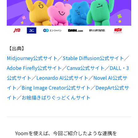
【出典】
Midjourney公式サイト
／
Stable Diffusion公式サイト
／
Adobe Firefly公式サイト
／
Canva公式サイト
／
DALL・3
公式サイト
／
Leonardo AI公式サイト
／
Novel AI公式サ
イト
／
Bing Image Creator公式サイト
／
DeepArt公式サ
イト
／
お絵描きばりぐっどくんサイト
Yoomを使えば、今回ご紹介したような連携を