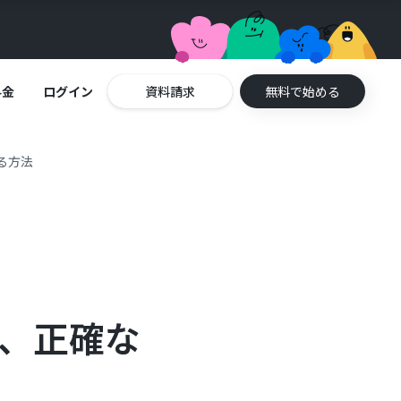
料金
ログイン
資料請求
無料で始める
する方法
して、正確な