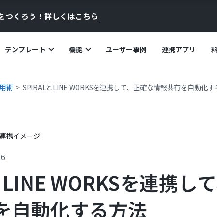
員をつくろう！
詳しくはこちら
テンプレート
機能
ユーザー事例
連携アプリ
活用術
SPIRALとLINE WORKSを連携して、正確な情報共有を自動化
26
LとLINE WORKSを連携
を自動化する方法