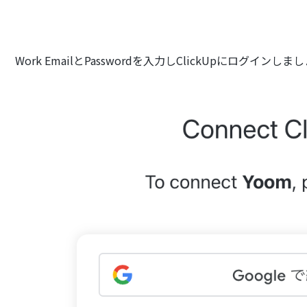
Work EmailとPasswordを入力しClickUpにログインしま